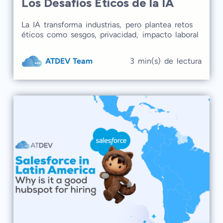
Los Desafíos Éticos de la IA
La IA transforma industrias, pero plantea retos
éticos como sesgos, privacidad, impacto laboral
y decisiones autónomas. Para un futuro justo,
se requiere datos inclusivos, transparencia,
ATDEV Team
3 min(s) de lectura
protección de la información y capacitación
laboral.