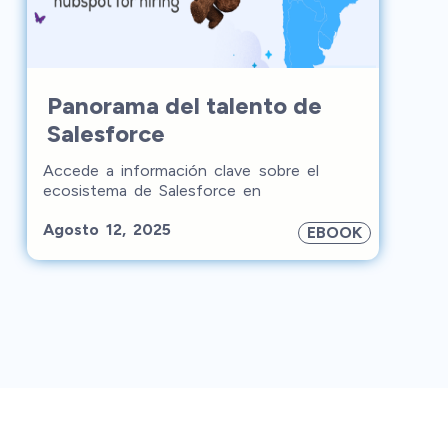
Panorama del talento de
Salesforce
Accede a información clave sobre el
ecosistema de Salesforce en
Latinoamérica. Este ebook explora las
Agosto 12, 2025
tendencias de certificación, la distribución
EBOOK
del talento por país y los niveles de
experiencia para ayudarte a contratar
talento nearshore.