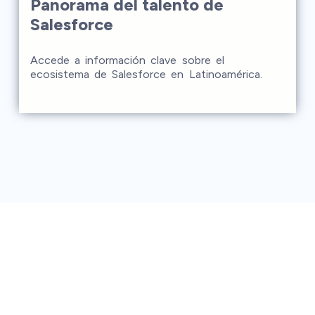
Panorama del talento de
Salesforce
Accede a información clave sobre el
ecosistema de Salesforce en Latinoamérica.
Este ebook explora las tendencias de
certificación, la distribución del talento por país
y los niveles de experiencia para ayudarte a
contratar talento nearshore.
1