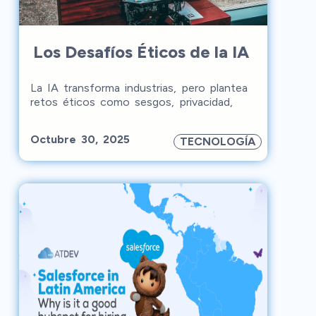
Los Desafíos Éticos de la IA
La IA transforma industrias, pero plantea
retos éticos como sesgos, privacidad,
impacto laboral y decisiones autónomas.
Para un futuro justo, se requiere datos
Octubre 30, 2025
TECNOLOGÍA
inclusivos, transparencia, protección de la
información y capacitación laboral.